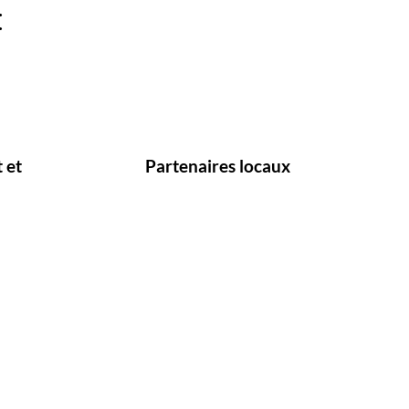
:
0
200+
 et
Partenaires locaux