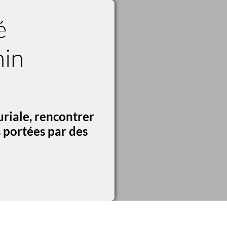
é
nin
uriale, rencontrer
 portées par des