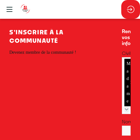
Rensei
S'INSCRIRE À LA
vos
COMMUNAUTÉ
informa
*
Devenez membre de la communauté !
Civilité
M
a
d
a
m
e
*
Nom