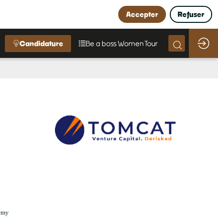
Accepter
Refuser
Candidature
Be a boss Women Tour
remy