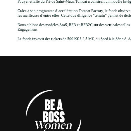
Pouyer et Elie du Pré de Saint-Maur, Tomcat a construit un modèle intégr
Grâce à son programme d’accélération Tomcat Factory, le fonds observe 
les meilleures d’entre elles. Cette due diligence “terrain” permet de déri
Nous ciblons des modèles SaaS, B2B et B2B2C sur des verticales telles 
Engagement.
Le fonds investit des tickets de 500 K€ à 2,5 M€, du Seed à la Série A, da