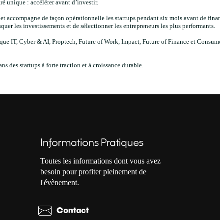
é unique : accélérer avant d’investir.
et accompagne de façon opérationnelle les startups pendant six mois avant de fina
squer les investissements et de sélectionner les entrepreneurs les plus performants.
que IT, Cyber & AI, Proptech, Future of Work, Impact, Future of Finance et Consum
ns des startups à forte traction et à croissance durable.
Informations Pratiques
Toutes les informations dont vous avez
besoin pour profiter pleinement de
l'évènement.
Contact