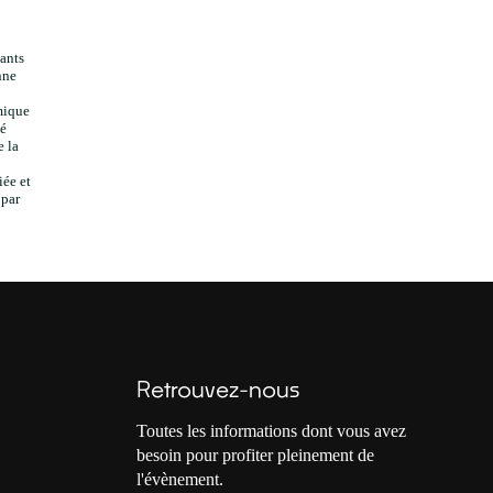
ants
nne
mique
té
e la
iée et
 par
Retrouvez-nous
Toutes les informations dont vous avez
besoin pour profiter pleinement de
l'évènement.