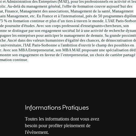
t Administration des Entreprises (MAE), pour les professionnels en activité et les
blic. Au-delà du management général, l'offre de formation couvre aujourd’hui des
uriat, Finance, Management des associations, Management de la santé, Management
in Management, etc. En France et à l'international, près de 50 programmes diplôm
5 % en formation continue et plus d’un tiers à travers le monde. L'IAE Paris-Sorbo
s de poursuite d'études. Avec son corps professoral d'enseignants-chercheurs, son
bonne se distingue par son engagement sociétal lié à une activité de recherche dyna
mpagner les entreprises pour anticiper le management de demain. Sa grande proximi
rche. Ancré dans des valeurs humanistes d'égalité des chances, de démocratisation d
c universitaire, l'IAE Paris-Sorbonne a l'ambition d'ouvrir le champ des possibles en
rendre. Avec son MBA Entrepreneuriat, son MBA MAE proposant une spécialisation déd
émontre son engagement en faveur de l’entrepreneuriat, un choix de carrière partagé
ormation continue.
Informations Pratiques
Toutes les informations dont vous avez
besoin pour profiter pleinement de
l'évènement.