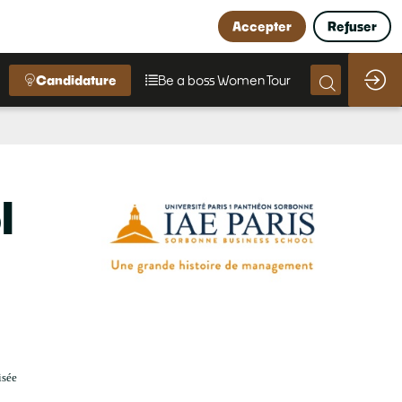
Accepter
Refuser
Candidature
Be a boss Women Tour
l
isée