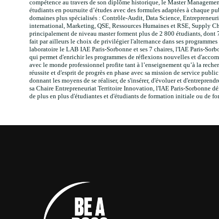
compétence au travers de son diplôme historique, le Master Management e
étudiants en poursuite d’études avec des formules adaptées à chaque pu
domaines plus spécialisés : Contrôle-Audit, Data Science, Entreprene
international, Marketing, QSE, Ressources Humaines et RSE, Supply Cha
principalement de niveau master forment plus de 2 800 étudiants, dont 7
fait par ailleurs le choix de privilégier l'alternance dans ses programme
laboratoire le LAB IAE Paris-Sorbonne et ses 7 chaires, l'IAE Paris-Sor
qui permet d'enrichir les programmes de réflexions nouvelles et d'acco
avec le monde professionnel profite tant à l’enseignement qu’à la reche
réussite et d'esprit de progrès en phase avec sa mission de service publi
donnant les moyens de se réaliser, de s'insérer, d'évoluer et d'entrep
sa Chaire Entrepreneuriat Territoire Innovation, l'IAE Paris-Sorbonne d
de plus en plus d'étudiantes et d'étudiants de formation initiale ou de f