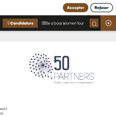
Accepter
Refuser
Candidature
Be a boss Women Tour
u Web3
qui