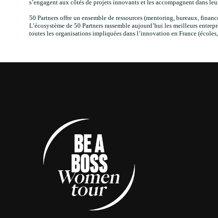
s’engagent aux côtés de projets innovants et les accompagnent dans le
50 Partners offre un ensemble de ressources (mentoring, bureaux, finance
L’écosystème de 50 Partners rassemble aujourd’hui les meilleurs entrepren
toutes les organisations impliquées dans l’innovation en France (écoles