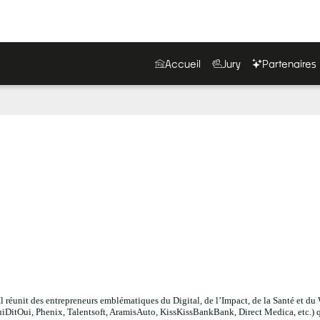
Accueil
Jury
Partenaires
 Il réunit des entrepreneurs emblématiques du Digital, de l’Impact, de la Santé et d
DitOui, Phenix, Talentsoft, AramisAuto, KissKissBankBank, Direct Medica, etc.) 