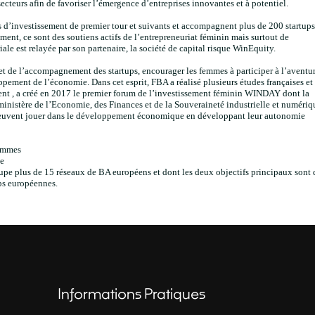
secteurs afin de favoriser l’émergence d’entreprises innovantes et à potentiel.
ns d’investissement de premier tour et suivants et accompagnent plus de 200 startups
ment, ce sont des soutiens actifs de l’entrepreneuriat féminin mais surtout de
ale est relayée par son partenaire, la société de capital risque WinEquity.
t de l’accompagnement des startups, encourager les femmes à participer à l’aventu
ppement de l’économie. Dans cet esprit, FBA a réalisé plusieurs études françaises et
ment , a créé en 2017 le premier forum de l’investissement féminin WINDAY dont la
ministère de l’Economie, des Finances et de la Souveraineté industrielle et numériq
s peuvent jouer dans le développement économique en développant leur autonomie
femmes
le
 plus de 15 réseaux de BA européens et dont les deux objectifs principaux sont 
ups européennes.
Informations Pratiques