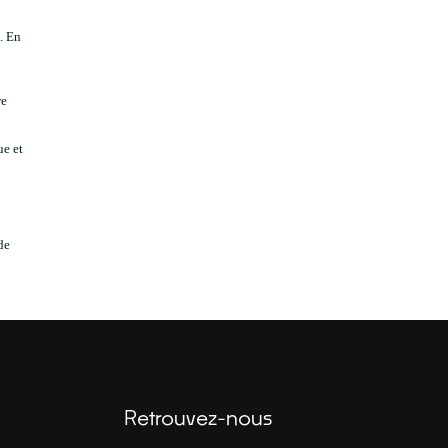
. En
re
ue et
de
Retrouvez-nous