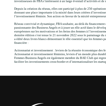
investisseuses de FBA s’intéressent à un large éventail d’activités et de 
Depuis la création du réseau, elles ont participé à plus de 250 opératio
donnant une place importante à la mixité dans leurs critères d’investisse
l’investissement féminin. Son action en faveur de la mixité entrepreneuri
Réseau convivial et dynamique, FBA souhaite, au-delà du financement e
passionnante des Business Angels et à jouer un rôle actif dans le dévelo
européennes sur les motivations et les freins des femmes à l’investisse
dernière édition s’est tenue le 21 novembre 2022 sous le parrainage du 
a édité deux livres blancs démontrant le rôle essentiel que les femme
financière :
Actionnariat et investissement : leviers de la réussite économique des 
Actionnariat et investissement féminins, leviers d’un monde plus durab
Femmes Business Angels est également membre du BAE Club qui regroupe
faciliter les investissements cross-border et d’internationaliser les start