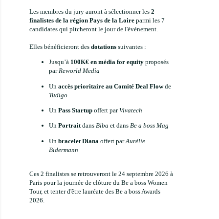
A
Les membres du jury auront à sélectionner les
2
finalistes de la région Pays de la Loire
parmi les 7
candidates qui pitcheront le jour de l'événement.
Elles bénéficieront des
dotations
suivantes :
Amé
Jusqu’à
100K€ en média for equity
proposés
AN
par
Reworld Media
Nova
Fonda
Un
accès prioritaire au Comité Deal Flow
de
Tudigo
Un
Pass Startup
offert par
Vivatech
Un
Portrait
dans
Biba
et dans
Be a boss Mag
Un
bracelet Diana
offert par
Aurélie
Bidermann
Ces 2 finalistes se retrouveront le 24 septembre 2026 à
Paris pour la journée de clôture du Be a boss Women
Tour, et tenter d'être lauréate des Be a boss Awards
E
2026.