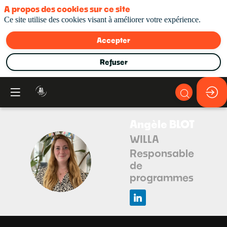
A propos des cookies sur ce site
Ce site utilise des cookies visant à améliorer votre expérience.
Accepter
Refuser
Angèle
BLOT
WILLA
Responsable
AB
de
programmes