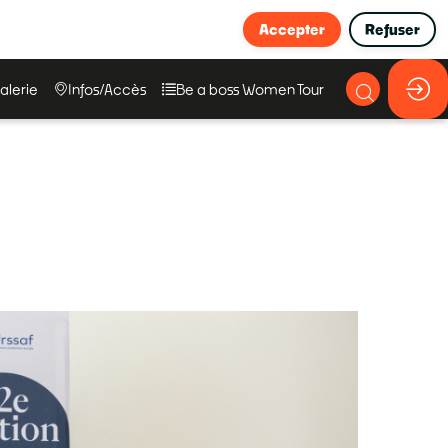
Accepter
Refuser
alerie
Infos/Accès
Be a boss Women Tour