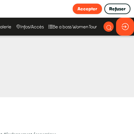
Accepter
Refuser
alerie
Infos/Accès
Be a boss Women Tour