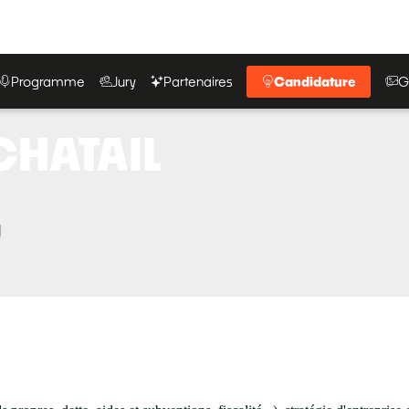
Programme
Jury
Partenaires
Candidature
G
CHATAIL
g