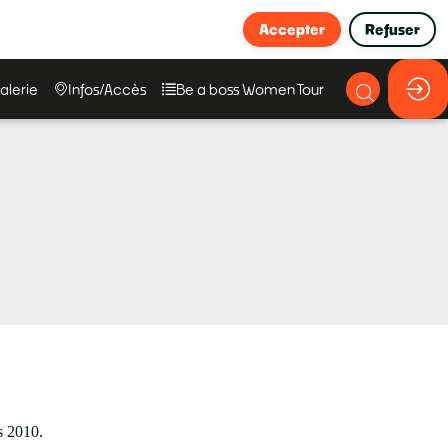
Accepter
Refuser
alerie
Infos/Accès
Be a boss Women Tour
s 2010.