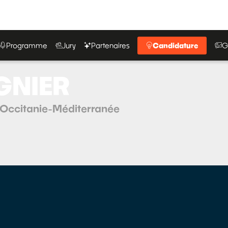
Programme
Jury
Partenaires
Candidature
G
GNIER
 Occitanie-Méditerranée