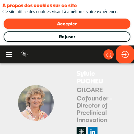
A propos des cookies sur ce site
Ce site utilise des cookies visant à améliorer votre expérience.
Accepter
Refuser
Sylvie
PUCHEU
CILCARE
Cofounder -
SP
Director of
Preclinical
Innovation