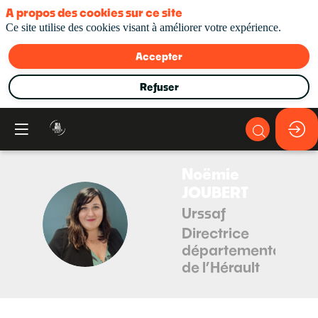
A propos des cookies sur ce site
Ce site utilise des cookies visant à améliorer votre expérience.
Accepter
Refuser
Noëmie
JOUBERT
Urssaf
NJ
Directrice
départementale
de l’Hérault