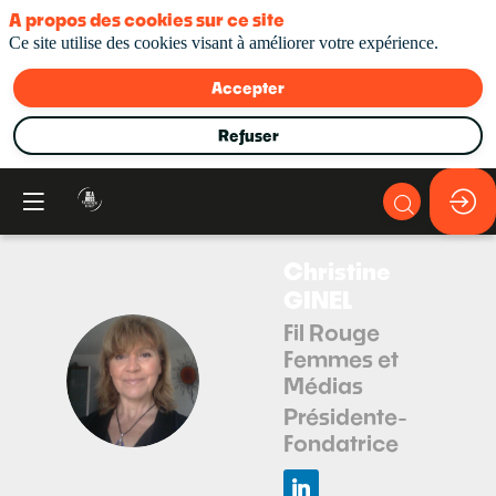
A propos des cookies sur ce site
Ce site utilise des cookies visant à améliorer votre expérience.
Accepter
Refuser
Christine
GINEL
Fil Rouge
Femmes et
CG
Médias
Présidente-
Fondatrice