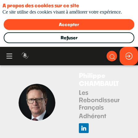
A propos des cookies sur ce site
Ce site utilise des cookies visant à améliorer votre expérience.
Accepter
Refuser
Philippe
CHAMBAULT
Les
Rebondisseurs
PC
Français
Adhérent