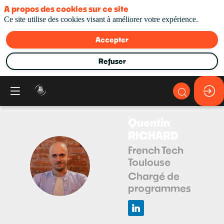
A propos des cookies sur ce site
Ce site utilise des cookies visant à améliorer votre expérience.
Accepter
Refuser
Quentin
RICHARD
French Tech
Toulouse
QR
Chargé de
programmes