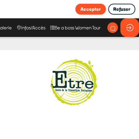
Accepter
Refuser
alerie
Infos/Accès
Be a boss Women Tour