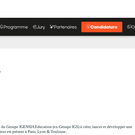
Programme
Jury
Partenaires
Candidature
G
y
 du Groupe IGENSIA Education (ex-Groupe IGS) à créer, lancer et développer une
ateur est présent à Paris, Lyon & Toulouse.