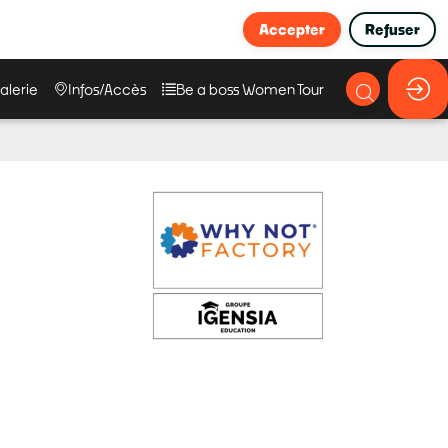
Accepter
Refuser
alerie
Infos/Accès
Be a boss Women Tour