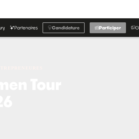
ury
Partenaires
Candidature
Participer
G
NTREPRENEURES
men Tour
26