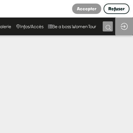
Accepter
Refuser
alerie
Infos/Accès
Be a boss Women Tour