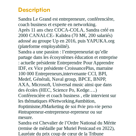
Description
Sandra Le Grand est entrepreneure, conférencière,
coach business et experte en networking.
Après 11 ans chez COCA-COLA, Sandra créé en
2000 CANALCE- Kalidea (70 M€, 200 salariés)
adossé au groupe Up en 2016, puis YAPUKA.org
(plateforme employabilité).
Sandra a une passion : l’entrepreneuriat qu’elle
partage dans les écosystèmes éducation et entreprise
: actuelle présidente Entreprendre Pour Apprendre
IDF, ex Vice présidente CroissancePlus, marraine
100 000 Entrepreneurs,intervenante CCI, BPI,
Medef, Générali, Naval group, BPCE, BNPP,
AXA, Microsoft, Universal music ainsi que dans
des écoles (HEC, Science Po, Kedge….)
Conférencière et coach business , elle intervient sur
les thématiques #Networking,#ambition,
#optimisme,#Marketing de soi #vie pro-vie perso
#intrapreneur-entrepreneur-repreneur ou sur
mesure.
Sandra est Chevalier de l’Ordre National du Mérite
(remise de médaille par Muriel Penicaud en 2022),
Lauréate du prix coup de cœur de la Tribune