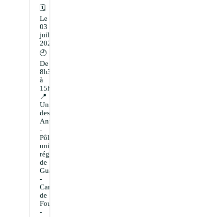
🗓️
Le
03
juillet
2026
🕘
De
8h30
à
15h30
📍
Université
des
Antilles
-
Pôle
universitaire
régional
de
Guadeloupe
-
Campus
de
Fouillole
-