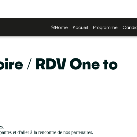
Home
Accueil
Programme
Candid
ire / RDV One to
es.