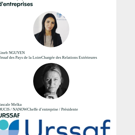
d'entreprises
ZN
Zineb
NGUYEN
rssaf des Pays de la Loire
Chargée des Relations Extérieures
PM
ascale
Melka
DUCIS / NANOW
Cheffe d’entreprise / Présidente
URSSAF