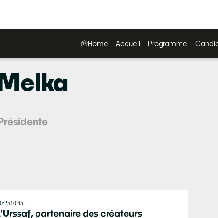
Home
Accueil
Programme
Candid
Melka
 Présidente
0:25
10:45
L'Urssaf, partenaire des créateurs