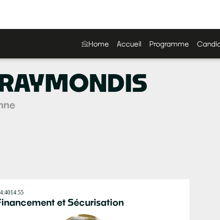
Home
Accueil
Programme
Candid
RAYMONDIS
onne
4:40
14:55
Financement et Sécurisation