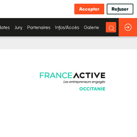
Accepter
Refuser
ates
Jury
Partenaires
Infos/Accès
Galerie