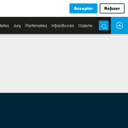
Accepter
Refuser
ates
Jury
Partenaires
Infos/Accès
Galerie