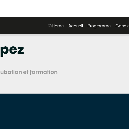
Home
Accueil
Programme
Candid
pez
cubation et formation