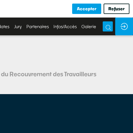
Accepter
Refuser
ates
Jury
Partenaires
Infos/Accès
Galerie
 du Recouvrement des Travailleurs