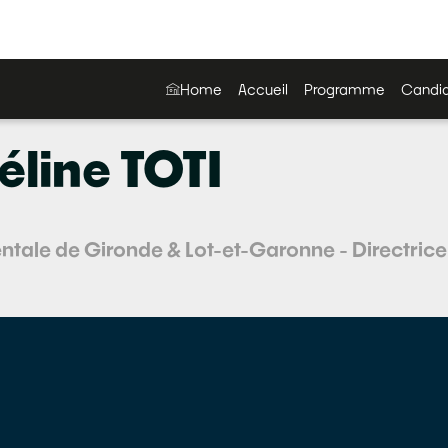
Home
Accueil
Programme
Candid
éline
TOTI
ntale de Gironde & Lot-et-Garonne - Directrice