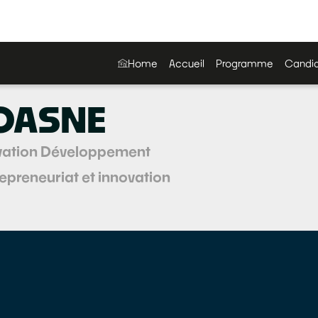
Home
Accueil
Programme
Candid
OASNE
ovation Développement
epreneuriat et innovation