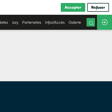
Accepter
Refuser
ates
Jury
Partenaires
Infos/Accès
Galerie