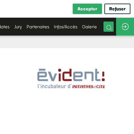
Accepter
Refuser
ates
Jury
Partenaires
Infos/Accès
Galerie