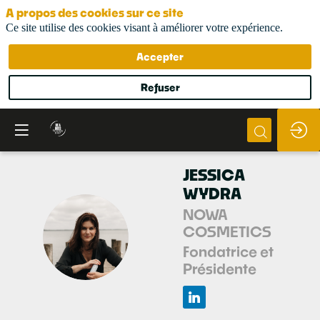
A propos des cookies sur ce site
Ce site utilise des cookies visant à améliorer votre expérience.
Accepter
Refuser
JESSICA
WYDRA
NOWA
COSMETICS
JW
Fondatrice et
Présidente