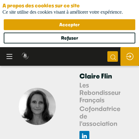
A propos des cookies sur ce site
Ce site utilise des cookies visant à améliorer votre expérience.
Accepter
Refuser
Claire
Flin
Les
Rebondisseurs
Français
CF
Cofondatrice
de
l'association