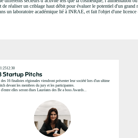
e différents secteurs d’activité tels que la cosmétique, l’alimentation ou
 réaliser un criblage haut débit pour évaluer le potentiel d'un grand 
ns un laboratoire académique lié à INRAE, et fait l'objet d'une licence d
1:25
12:30
8 Startup Pitchs
 des 16 finalistes régionales viendront présenter leur société lors d'un ultime
itch devant les membres du jury et les participantes.
 d'entre elles seront élues Lauréates des Be a boss Awards...
JW