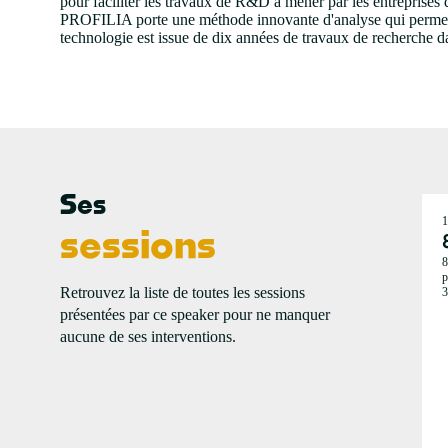
pour faciliter les travaux de R&D à mener par les entreprises d
PROFILIA porte une méthode innovante d'analyse qui permet de
technologie est issue de dix années de travaux de recherche da
Ses
1
sessions
8
p
Retrouvez la liste de toutes les sessions
3
présentées par ce speaker pour ne manquer
aucune de ses interventions.