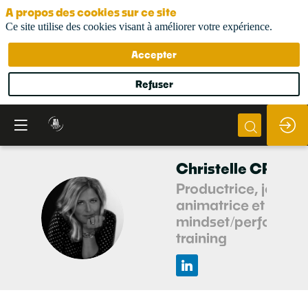
A propos des cookies sur ce site
Ce site utilise des cookies visant à améliorer votre expérience.
Accepter
Refuser
Christelle
CROSN
Productrice, journal
animatrice et coac
CC
mindset/performa
training