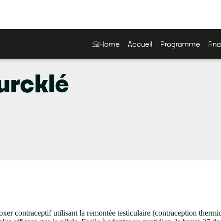
Home
Accueil
Programme
Fina
urcklé
xer contraceptif utilisant la remontée testiculaire (contraception therm