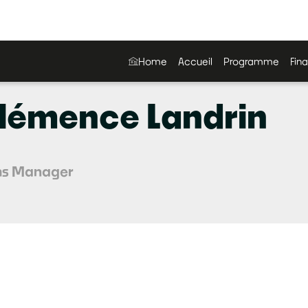
Home
Accueil
Programme
Fina
lémence
Landrin
ms Manager