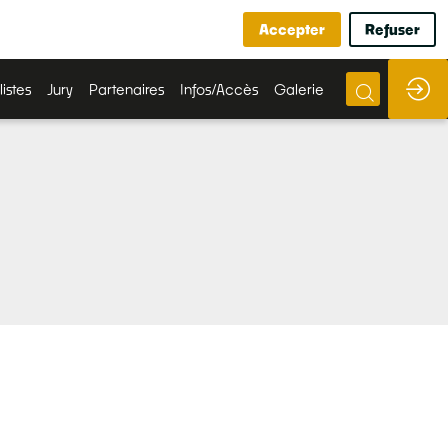
Accepter
Refuser
listes
Jury
Partenaires
Infos/Accès
Galerie