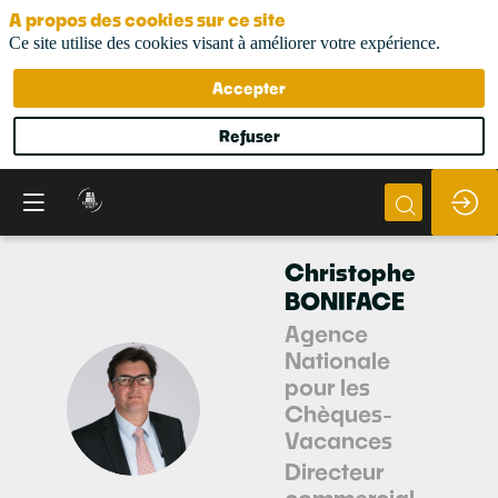
A propos des cookies sur ce site
Ce site utilise des cookies visant à améliorer votre expérience.
Accepter
Refuser
Christophe
BONIFACE
Agence
Nationale
pour les
CB
Chèques-
Vacances
Directeur
commercial