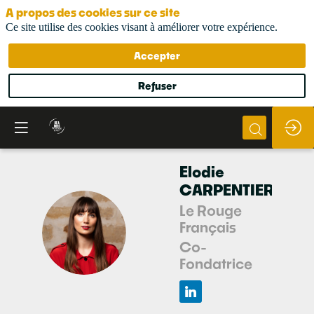
A propos des cookies sur ce site
Ce site utilise des cookies visant à améliorer votre expérience.
Accepter
Refuser
Elodie
CARPENTIER
Le Rouge
Français
EC
Co-
Fondatrice