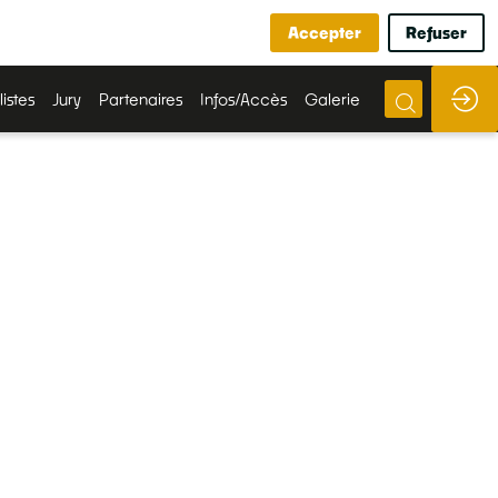
Accepter
Refuser
listes
Jury
Partenaires
Infos/Accès
Galerie