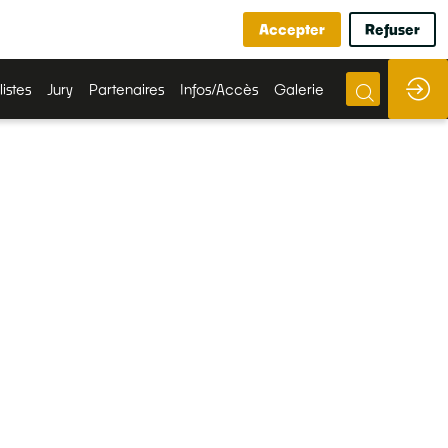
Accepter
Refuser
listes
Jury
Partenaires
Infos/Accès
Galerie