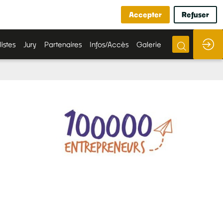
Accepter
Refuser
listes
Jury
Partenaires
Infos/Accès
Galerie