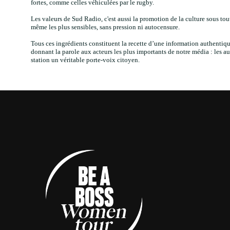
fortes, comme celles véhiculées par le rugby.
Les valeurs de Sud Radio, c'est aussi la promotion de la culture sous tou
même les plus sensibles, sans pression ni autocensure.
Tous ces ingrédients constituent la recette d’une information authentique
donnant la parole aux acteurs les plus importants de notre média : les au
station un véritable porte-voix citoyen.