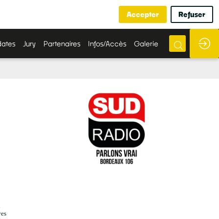
Accepter
Refuser
ates
Jury
Partenaires
Infos/Accès
Galerie
n
ves