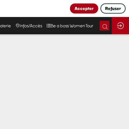
Accepter
Refuser
alerie
Infos/Accès
Be a boss Women Tour