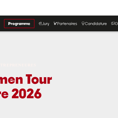
Programme
Jury
Partenaires
Candidature
G
NTREPRENEURES
men Tour
re 2026