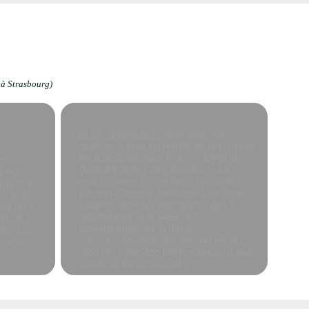
 à Strasbourg)
4. Le Jour J
ers
Le 10 septembre
, vous pourrez
assister à tout ou partie de la journée
Be a boss Women Tour en Région
ss
Grand-Est. Si votre dossier a été
i mon
retenu, vous aurez l'occasion de
par les
pitcher. Dans le cas contraire, vous
r le 3
pourrez assister aux pitchs des 7
ns tous
candidates retenues, aux
te, je
témoignages de femmes
ite pour
entrepreneures, aux interventions
e mon
assurées par nos partenaires, et aux
sessions de networking.