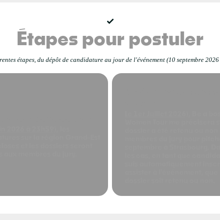
Étapes pour postuler
férentes étapes, du dépôt de candidature au jour de l'événement (10 septembre 2026
3. Sélection des dossi
retenus
Le 1er Juillet 2026)
, Be a bo
ture des candidatures
Women Tour me précisera s
uin 2026 à 23h59)
, les
dossier a été retenu ou non 
tures sur la région Grand-Est
membres du jury pour pitche
loses et les dossiers seront
septembre à Strasbourg. Da
 aux membres du jury.
les cas, en tant que candida
suis automatiquement inscr
assister à l'événement, qu
dossier soit retenu ou non.