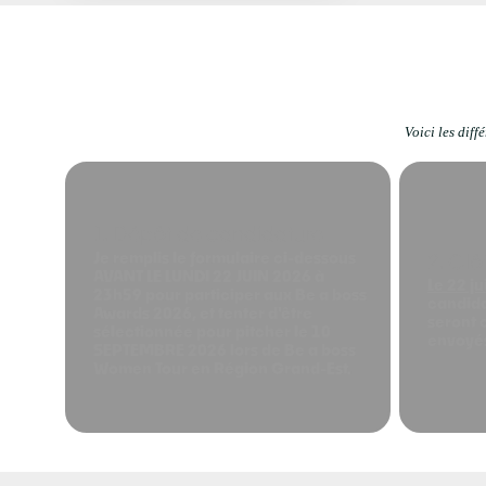
Voici les dif
1. Dépôt de candidature
2. Clô
Je remplis le formulaire ci-dessous
AVANT LE LUNDI 22 JUIN 2026 à
Le 22 j
23h59 pour participer aux Be a boss
candida
Awards 2026, et tenter d'être
seront c
sélectionnée pour pitcher le 10
envoyés
SEPTEMBRE 2026 lors de Be a boss
Women Tour en Région Grand-Est.