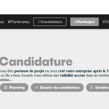
ury
Partenaires
Candidature
Participer
G
Candidature
Vous êtes
porteuse de projet
ou avez
créé votre entreprise après le
Les Be a boss Awards vous offrent une
visibilité accrue
dans les territo
médias...
Planning
Dossier de candidature
Dotatio