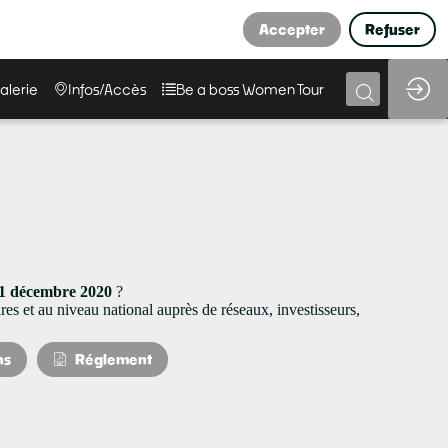
Accepter
Refuser
alerie
Infos/Accès
Be a boss Women Tour
 31 décembre 2020
?
ires et au niveau national auprès de réseaux, investisseurs,
ns
Réglement